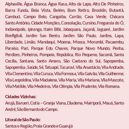
Alphaville, Água Branca, Água Rasa, Alto da Lapa, Alto De Pinheiros,
Barra Funda, Bela Vista, Belém, Bom Retiro, Brooklin, Butantã,
Cambuci, Campo Belo, Cangaiba, Carrão, Casa Verde, Chácara
Santo Antônio, Cidade Monções, Consolação, Cursino, Freguesia do Ó,
Indianópolis, Ipiranga, Itaim Bibi, Jabaquara, Jaçanã, Jaguaré, Jardim
Bonfiglioli, Jardim Sao Bento, Jardim São Paulo, Jardins, Lapa,
Liberdade, Limão, Mandaqui, Moema, Mooca, Morumbi, Pacaembu,
Paraíso, Pari, Parque Edu Chaves, Parque Novo Mundo, Penha,
Perdizes, Pinheiros, Pompeia, República, Rio Pequeno, Sacomã, Santa
Cecilia, Santana, Santo Amaro, São Caetano do Sul, Sapopemba,
Sapopemba , Saúde, Sé, Tatuapé, Tucuruvi, Vila Anastácio, Vila Andrade,
Vila Clementino, Vila Curuca, Vila Formosa, Vila Galvão, Vila Guilherme,
Vila Leopoldina, Vila Madalena, Vila Maria, Vila Mariana, Vila Mascote,
Vila Matilde, Vila Medeiros, Vila Olímpia, Vila Prudente, Vila Romana.
Cidades Vizinhas:
Arujá, Barueri, Cotia – Granja Viana, Diadema, Mairiporã, Mauá, Santo
André, São Bernardo do Campo.
Litoral de São Paulo:
Santos e Região, Praia Grande e Guarujá