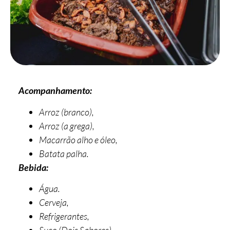
Acompanhamento:
Arroz (branco),
Arroz (a grega),
Macarrão alho e óleo,
Batata palha.
Bebida:
Água.
Cerveja,
Refrigerantes,
Suco (Dois Sabores),