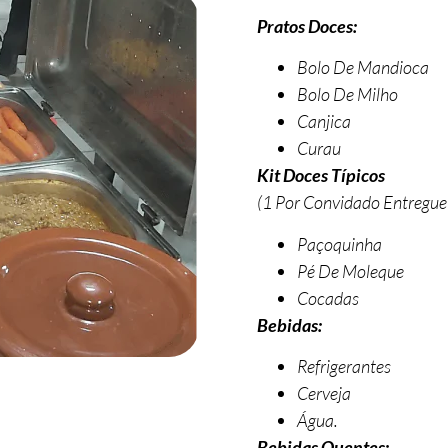
Pratos Doces:
Bolo De Mandioca
Bolo De Milho
Canjica
Curau
Kit Doces Típicos
(1 Por Convidado Entregue
Paçoquinha
Pé De Moleque
Cocadas
Bebidas:
Refrigerantes
Cerveja
Água.
Bebidas Quentes: