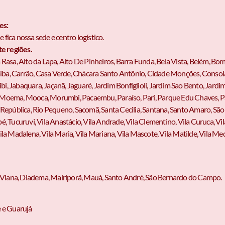
es:
fica nossa sede e centro logístico.
te regiões.
Rasa, Alto da Lapa, Alto De Pinheiros, Barra Funda, Bela Vista, Belém, Bom
a, Carrão, Casa Verde, Chácara Santo Antônio, Cidade Monções, Consola
ibi, Jabaquara, Jaçanã, Jaguaré, Jardim Bonfiglioli, Jardim Sao Bento, Jardim
 Moema, Mooca, Morumbi, Pacaembu, Paraíso, Pari, Parque Edu Chaves,
 República, Rio Pequeno, Sacomã, Santa Cecilia, Santana, Santo Amaro, Sã
, Tucuruvi, Vila Anastácio, Vila Andrade, Vila Clementino, Vila Curuca, Vil
la Madalena, Vila Maria, Vila Mariana, Vila Mascote, Vila Matilde, Vila Mede
ja Viana, Diadema, Mairiporã, Mauá, Santo André, São Bernardo do Campo.
e e Guarujá