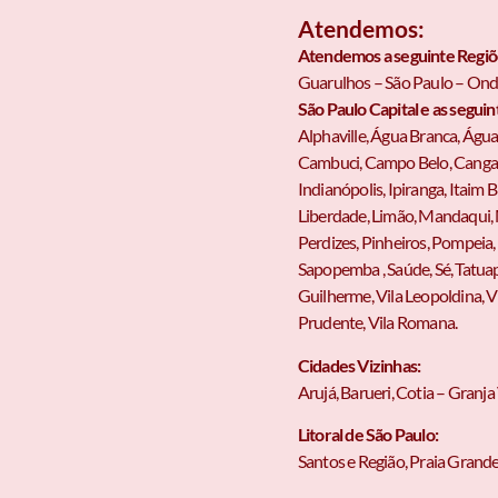
Atendemos:
Atendemos a seguinte Regiõ
Guarulhos – São Paulo – Onde 
São Paulo Capital e as seguin
Alphaville, Água Branca, Água 
Cambuci, Campo Belo, Cangaib
Indianópolis, Ipiranga, Itaim B
Liberdade, Limão, Mandaqui,
Perdizes, Pinheiros, Pompeia,
Sapopemba , Saúde, Sé, Tatuapé
Guilherme, Vila Leopoldina, Vi
Prudente, Vila Romana.
Cidades Vizinhas:
Arujá, Barueri, Cotia – Gran
Litoral de São Paulo:
Santos e Região, Praia Grand