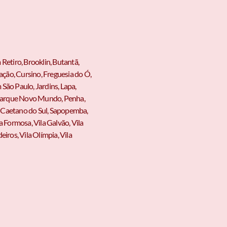
 Retiro, Brooklin, Butantã,
ção, Cursino, Freguesia do Ó,
 São Paulo, Jardins, Lapa,
 Parque Novo Mundo, Penha,
o Caetano do Sul, Sapopemba,
a Formosa, Vila Galvão, Vila
iros, Vila Olímpia, Vila