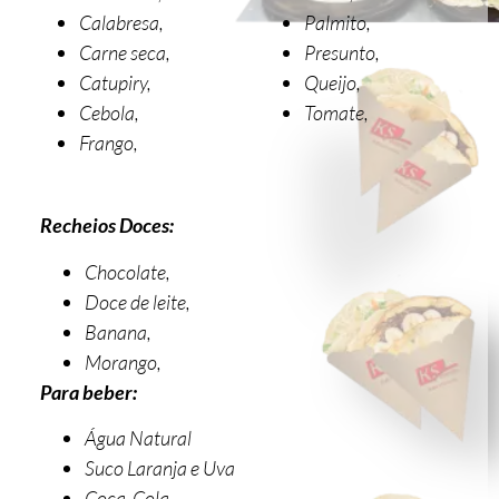
Calabresa,
Palmito,
Carne seca,
Presunto,
Catupiry,
Queijo,
Cebola,
Tomate,
Frango,
Recheios Doces:
Chocolate,
Doce de leite,
Banana,
Morango,
Para beber:
Água Natural
Suco Laranja e Uva
Coca-Cola,